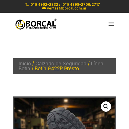
(011) 4962-2332 / (011) 4898-2706/2717
ventas@borcal.com.ar
Inicio
/
Calzado de Seguridad
/
Línea
Botín
/ Botín 9422P Presto