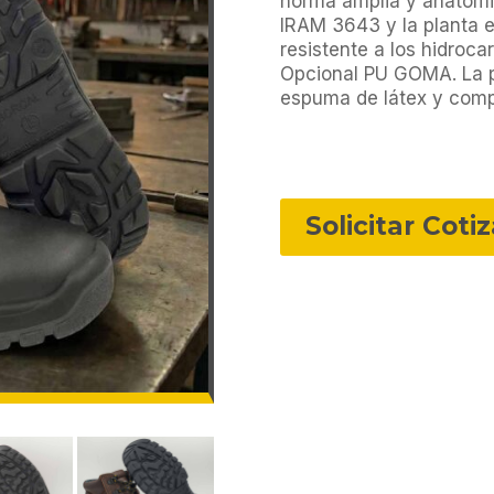
horma amplia y anatómi
IRAM 3643 y la planta e
resistente a los hidroca
Opcional PU GOMA. La pl
espuma de látex y comp
Solicitar Coti