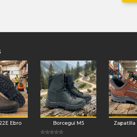
s
22E Ebro
Borceguí M5
Zapatilla