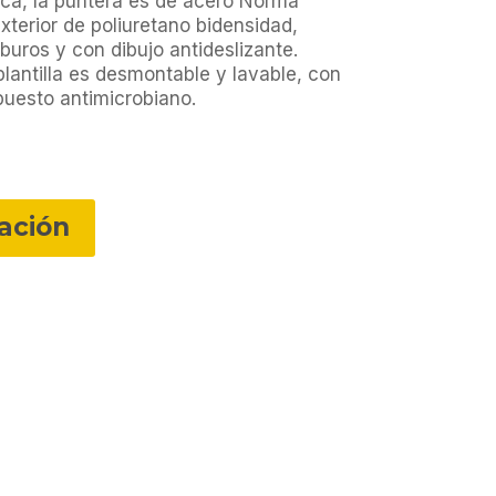
ca, la puntera es de acero Norma
xterior de poliuretano bidensidad,
rburos y con dibujo antideslizante.
antilla es desmontable y lavable, con
uesto antimicrobiano.
zación