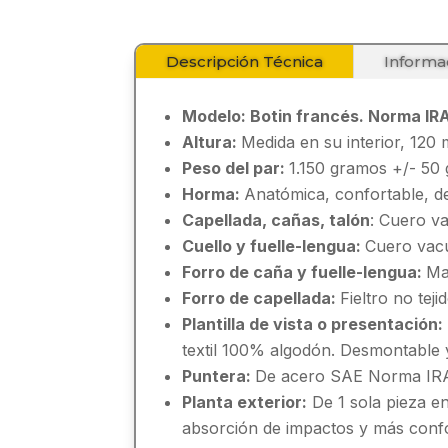
Descripción Técnica
Informa
Modelo:
Botin francés. Norma IR
Altura:
Medida en su interior, 120
Peso del par:
1.150 gramos +/- 50
Horma:
Anatómica, confortable, de
Capellada, cañas, talón
: Cuero v
Cuello y fuelle-lengua:
Cuero vacu
Forro de caña y fuelle-lengua:
Ma
Forro de capellada:
Fieltro no teji
Plantilla de vista o presentación:
textil 100% algodón. Desmontable y
Puntera:
De acero SAE Norma IR
Planta exterior:
De 1 sola pieza e
absorción de impactos y más confor