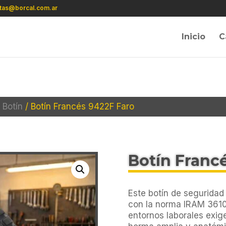
tas@borcal.com.ar
Inicio
C
 Botín
/ Botín Francés 9422F Faro
Botín Franc
Este botín de seguridad
con la norma IRAM 3610
entornos laborales exig