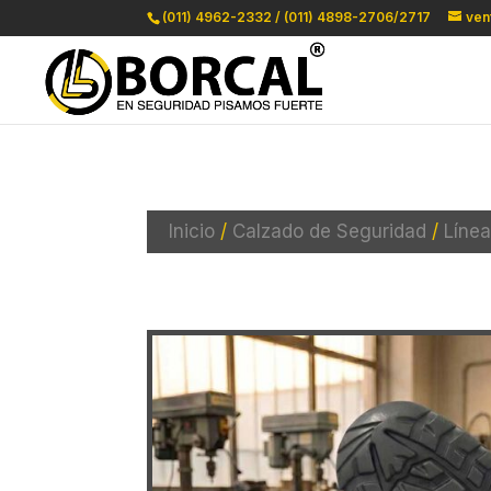
(011) 4962-2332 / (011) 4898-2706/2717
ven
Inicio
/
Calzado de Seguridad
/
Línea